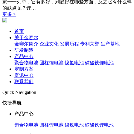
家一一列举，它有多好，到底好在哪些方面，反之它有什么样
的缺点呢？锂…
更多 >
首页
关于金赛尔
金赛尔简介
企业文化
发展历程
专利荣誉
生产基地
研发制造
产品中心
聚合物电池
圆柱锂电池
镍氢电池
磷酸铁锂电池
定制方案
资讯中心
联系我们
Quick Navigation
快捷导航
产品中心
聚合物电池
圆柱锂电池
镍氢电池
磷酸铁锂电池